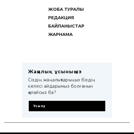
ЖОБА ТУРАЛЫ
РЕДАКЦИЯ
БАЙЛАНЫСТАР
ЖАРНАМА
Жаңалық ұсыныңыз
Сіздің жаңалықтарыңыз біздің
келесі айдарымыз болғанын
қалайсыз ба?
Ұсыну
© 2014–2025 ZTB.KZ