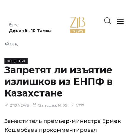
°C
Дүйсенбі, 10 Тамыз
Артқа
ОБЩЕСТВО
Запретят ли изъятие
излишков из ЕНПФ в
Казахстане
ZTB NEWS
12 наурыз, 14:05
1,777
Заместитель премьер-министра Ермек
Кошербаев прокомментировал