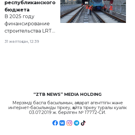
республиканского
правовых актов и
бюджета
на сайте маслихат
В 2025 году
города.
финансирование
строительства LRT
в Астане из
31 желтоқсан, 12:39
республиканского
бюджета достигло
рекордных
объемов.
“ZTB NEWS” MEDIA HOLDING
Мерзімді баспа басылымын, ақпарат агенттігін және
интернет-басылымды тіркеу, қайта тіркеу туралы куәлік
03.07.2019 ж. берілген № 17772-СИ.