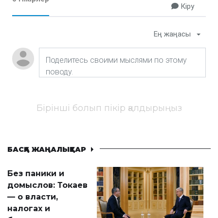
Кіру
Ең жаңасы
Бірінші болып пікір қалдырыңыз
БАСҚА ЖАҢАЛЫҚТАР
Без паники и
домыслов: Токаев
— о власти,
налогах и