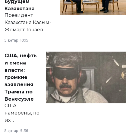
будущем
Казахстана
Президент
Казахстана Касым-
Жомарт Токаев
прокомментировал
5 қаңтар, 10:15
сразу несколько
актуальных тем —
США, нефть
от слухов о
и смена
политических
власти:
реформах до
громкие
вопросов армии,
заявления
экономики и
Трампа по
личного здоровья.
Венесуэле
США
намерены, по
их
утверждению,
5 қаңтар, 9:36
принести