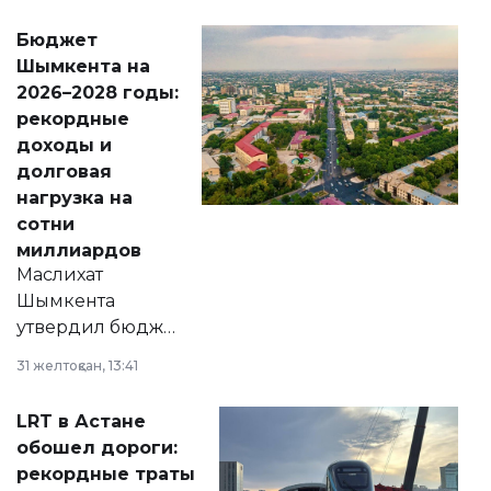
свободу
Бюджет
народу
Шымкента на
Венесуэлы.
2026–2028 годы:
рекордные
доходы и
долговая
нагрузка на
сотни
миллиардов
Маслихат
Шымкента
утвердил бюджет
города на 2026–
31 желтоқсан, 13:41
2028 годы.
Соответствующий
LRT в Астане
документ
обошел дороги:
появился в базе
рекордные траты
нормативных