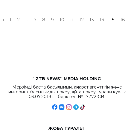
‹
1
2
...
7
8
9
10
11
12
13
14
15
16
›
“ZTB NEWS” MEDIA HOLDING
Мерзімді баспа басылымын, ақпарат агенттігін және
интернет-басылымды тіркеу, қайта тіркеу туралы куәлік
03.07.2019 ж. берілген № 17772-СИ.
ЖОБА ТУРАЛЫ