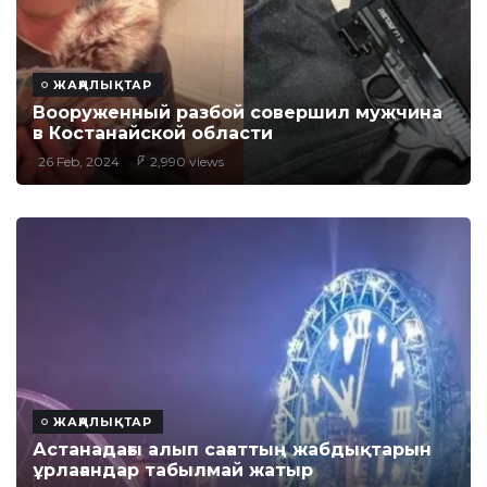
ЖАҢАЛЫҚТАР
Вооруженный разбой совершил мужчина
в Костанайской области
26 Feb, 2024
2,990 views
ЖАҢАЛЫҚТАР
Астанадағы алып сағаттың жабдықтарын
ұрлағандар табылмай жатыр