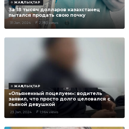
ЖАҢАЛЫҚТАР
За 18 тысяч долларов казахстанец
пытался продать свою почку
31 Jan, 2024
2,783 views
ЖАҢАЛЫҚТАР
«Опьяненный поцелуем»: водитель
заявил, что просто долго целовался с
пьяной девушкой
23 Jan, 2024
1,964 views