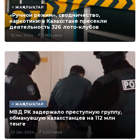
ЖАҢАЛЫҚТАР
«Ручной режим», сводничество,
наркотики: в Казахстане пресекли
деятельность 326 лото-клубов
15 Jan, 2024
3,180 views
ЖАҢАЛЫҚТАР
МВД РК задержало преступную группу,
обманувшую казахстанцев на 112 млн
тенге
10 Jan, 2024
5,221 views