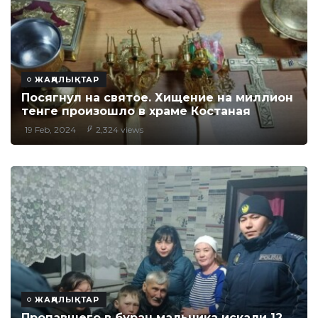
ЖАҢАЛЫҚТАР
Посягнул на святое. Хищение на миллион
тенге произошло в храме Костаная
19 Feb, 2024
2,324 views
ЖАҢАЛЫҚТАР
Пропавшего в буран мальчика искали 12