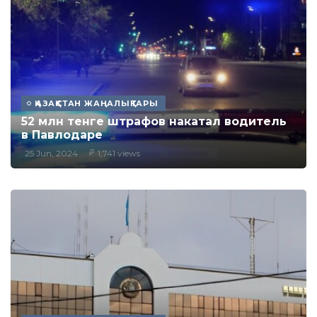
ҚАЗАҚСТАН ЖАҢАЛЫҚТАРЫ
52 млн тенге штрафов накатал водитель
в Павлодаре
25 Jun, 2024
1,741 views