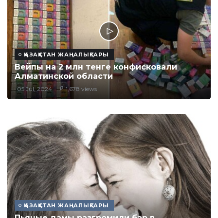
ҚАЗАҚСТАН ЖАҢАЛЫҚТАРЫ
Вейпы на 2 млн тенге конфисковали
Алматинской области
05 Jul, 2024
1,678 views
ҚАЗАҚСТАН ЖАҢАЛЫҚТАРЫ
Пьяные дамы разгромили бар в