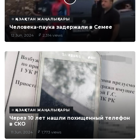
ҚАЗАҚСТАН ЖАҢАЛЫҚТАРЫ
Человека-паука задержали в Семее
12 Jun, 2024
2,314 views
ҚАЗАҚСТАН ЖАҢАЛЫҚТАРЫ
Через 10 лет нашли похищенный телефон
в СКО
11 Jun, 2024
1,773 views