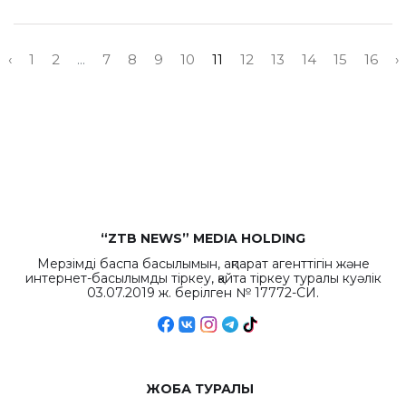
‹
1
2
...
7
8
9
10
11
12
13
14
15
16
›
“ZTB NEWS” MEDIA HOLDING
Мерзімді баспа басылымын, ақпарат агенттігін және
интернет-басылымды тіркеу, қайта тіркеу туралы куәлік
03.07.2019 ж. берілген № 17772-СИ.
ЖОБА ТУРАЛЫ