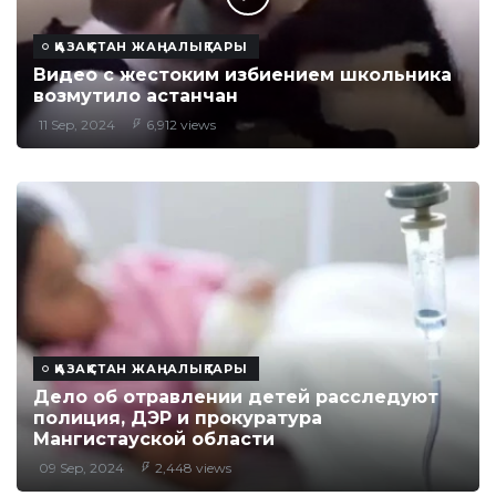
ҚАЗАҚСТАН ЖАҢАЛЫҚТАРЫ
Видео с жестоким избиением школьника
возмутило астанчан
11 Sep, 2024
6,912 views
ҚАЗАҚСТАН ЖАҢАЛЫҚТАРЫ
Дело об отравлении детей расследуют
полиция, ДЭР и прокуратура
Мангистауской области
09 Sep, 2024
2,448 views