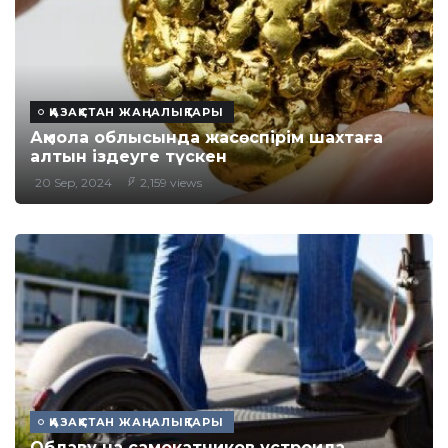
ҚАЗАҚСТАН ЖАҢАЛЫҚТАРЫ
Ақмола облысында жасөспірім шахтаға
алтын іздеуге түскен
20 Sep, 2024
2,159 views
ҚАЗАҚСТАН ЖАҢАЛЫҚТАРЫ
Облаву на самокатчиков устроила