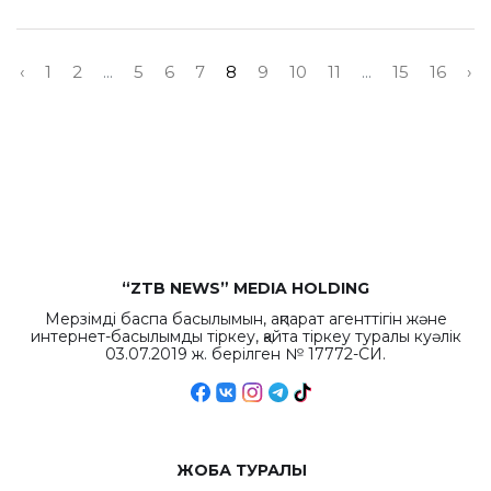
‹
1
2
...
5
6
7
8
9
10
11
...
15
16
›
“ZTB NEWS” MEDIA HOLDING
Мерзімді баспа басылымын, ақпарат агенттігін және
интернет-басылымды тіркеу, қайта тіркеу туралы куәлік
03.07.2019 ж. берілген № 17772-СИ.
ЖОБА ТУРАЛЫ