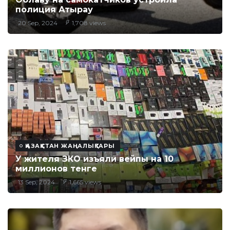
полиция Атырау
20 Sep, 2024
1,708 views
ҚАЗАҚСТАН ЖАҢАЛЫҚТАРЫ
У жителя ЗКО изъяли вейпы на 10
миллионов тенге
13 Sep, 2024
1,665 views