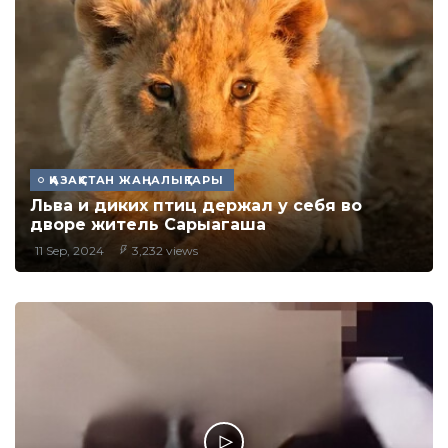
ҚАЗАҚСТАН ЖАҢАЛЫҚТАРЫ
Льва и диких птиц держал у себя во
дворе житель Сарыагаша
11 Sep, 2024
3,232 views