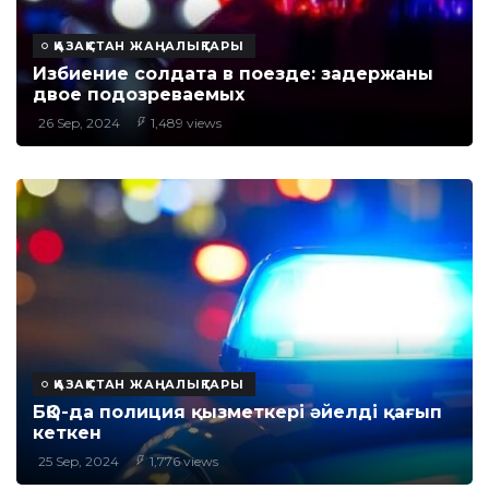
ҚАЗАҚСТАН ЖАҢАЛЫҚТАРЫ
Избиение солдата в поезде: задержаны
двое подозреваемых
26 Sep, 2024
1,489 views
ҚАЗАҚСТАН ЖАҢАЛЫҚТАРЫ
БҚО-да полиция қызметкері әйелді қағып
кеткен
25 Sep, 2024
1,776 views