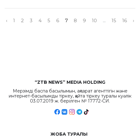
‹
1
2
3
4
5
6
7
8
9
10
...
15
16
›
“ZTB NEWS” MEDIA HOLDING
Мерзімді баспа басылымын, ақпарат агенттігін және
интернет-басылымды тіркеу, қайта тіркеу туралы куәлік
03.07.2019 ж. берілген № 17772-СИ.
ЖОБА ТУРАЛЫ