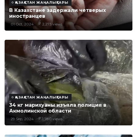
ҚАЗАҚСТАН ЖАҢАЛЫҚТАРЫ
В Казахстане задержали четверых
иностранцев
01 Oct, 2024
2,273 views
ҚАЗАҚСТАН ЖАҢАЛЫҚТАРЫ
34 кг марихуаны изъяла полиция в
Акмолинской области
29 Sep, 2024
1,780 views