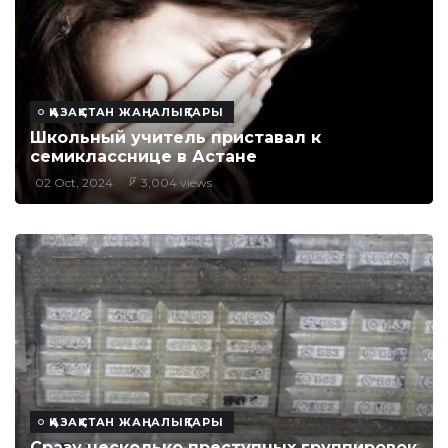
ҚАЗАҚСТАН ЖАҢАЛЫҚТАРЫ
Школьный учитель приставал к
семикласснице в Астане
02 Oct, 2024
3,004 views
ҚАЗАҚСТАН ЖАҢАЛЫҚТАРЫ
Сразу несколько преступных группировок