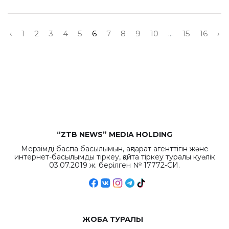
‹
1
2
3
4
5
6
7
8
9
10
...
15
16
›
“ZTB NEWS” MEDIA HOLDING
Мерзімді баспа басылымын, ақпарат агенттігін және
интернет-басылымды тіркеу, қайта тіркеу туралы куәлік
03.07.2019 ж. берілген № 17772-СИ.
ЖОБА ТУРАЛЫ