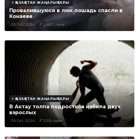
ҚАЗАҚСТАН ЖАҢАЛЫҚТАРЫ
Провалившуюся в люк лошадь спасли в
Конаеве
05 Oct, 2024
2,883 views
ҚАЗАҚСТАН ЖАҢАЛЫҚТАРЫ
В Актау толпа подростков избила двух
взрослых
05 Oct, 2024
3,515 views