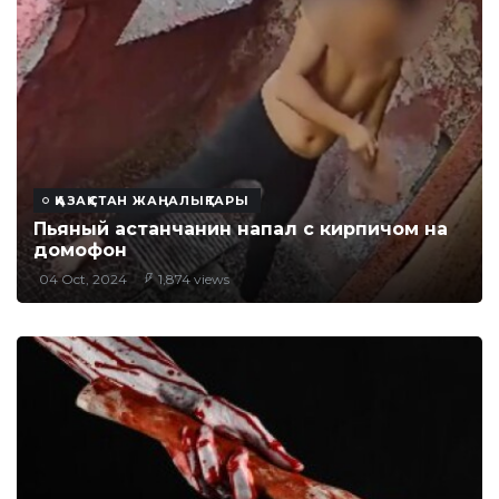
ҚАЗАҚСТАН ЖАҢАЛЫҚТАРЫ
Пьяный астанчанин напал с кирпичом на
домофон
04 Oct, 2024
1,874 views