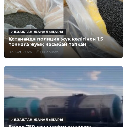
ҚАЗАҚСТАН ЖАҢАЛЫҚТАРЫ
Қостанайда полиция жүк көлігінен 1,5
тоннаға жуық насыбай тапқан
09 Oct, 2024
1,603 views
ҚАЗАҚСТАН ЖАҢАЛЫҚТАРЫ
Более 750 тонн нефти пытались